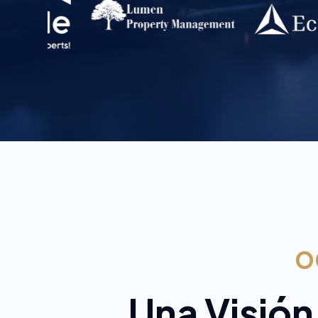
O
Una Visión