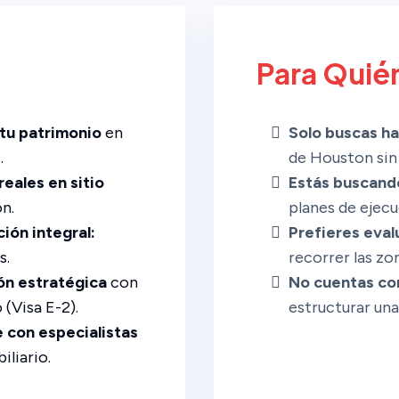
Para Quié
 tu patrimonio
en
Solo buscas ha
.
de Houston sin 
eales en sitio
Estás buscando
n.
planes de ejec
ión integral:
Prefieres eval
s.
recorrer las zo
ón estratégica
con
No cuentas con 
(Visa E-2).
estructurar una
 con especialistas
liario.